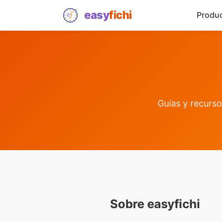
easy
fichi
Produ
Guías y recurso
Sobre easyfichi