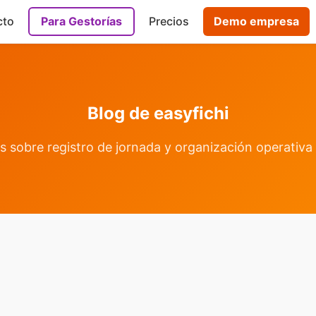
cto
Para Gestorías
Precios
Demo empresa
Blog de easyfichi
s sobre registro de jornada y organización operativ