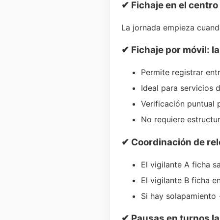
✔ Fichaje en el centro 
La jornada empieza cuando
✔ Fichaje por móvil: l
Permite registrar ent
Ideal para servicios d
Verificación puntual 
No requiere estructur
✔ Coordinación de re
El vigilante A ficha s
El vigilante B ficha e
Si hay solapamiento
✔ Pausas en turnos l