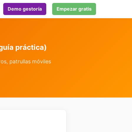
Demo gestoría
Empezar gratis
guía práctica)
os, patrullas móviles