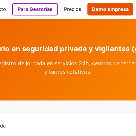
cto
Para Gestorías
Precios
Demo empresa
rio en seguridad privada y vigilantes (
gistro de jornada en servicios 24h, centros de tercer
y turnos rotativos.
ada