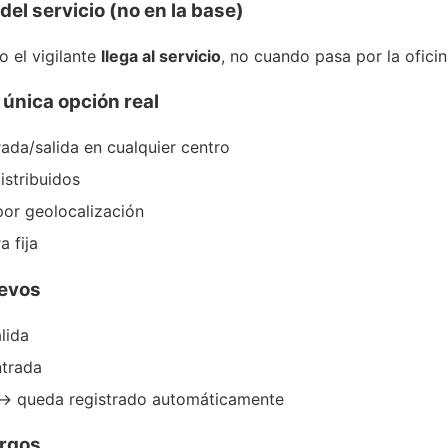
del servicio (no en la base)
 el vigilante
llega al servicio
, no cuando pasa por la oficin
a única opción real
rada/salida en cualquier centro
istribuidos
por geolocalización
a fija
levos
alida
ntrada
 → queda registrado automáticamente
argos