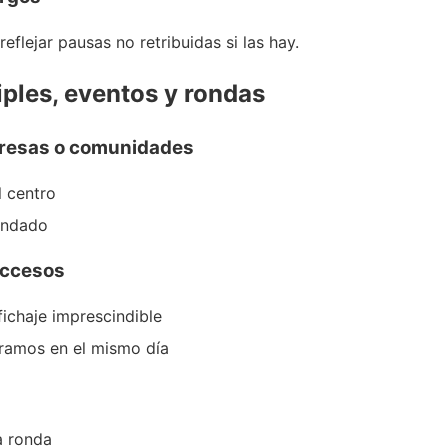
eflejar pausas no retribuidas si las hay.
iples, eventos y rondas
mpresas o comunidades
l centro
endado
accesos
fichaje imprescindible
 tramos en el mismo día
la ronda